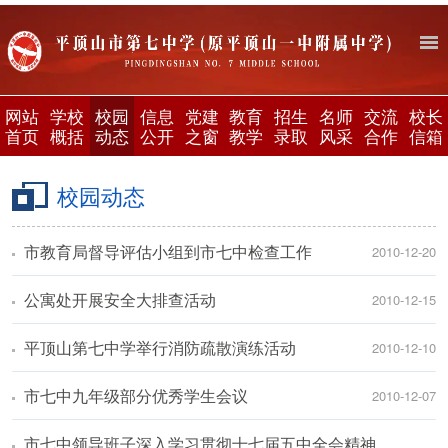
网站
学校
校园
信息
党建
教育
招生
名师
交流
校长
首页
概括
动态
公开
之窗
教学
录取
风采
合作
信箱
校园动态
市教育局督导评估小组到市七中检查工作
2010-12-20
公寓处开展安全大排查活动
2010-12-15
平顶山第七中学举行消防疏散演练活动
2010-12-10
市七中九年级部分优秀学生会议
2010-12-07
市七中领导班子深入学习贯彻十七届五中全会精神