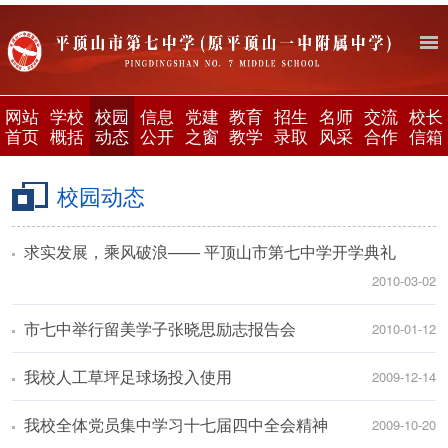
网站
学校
校园
信息
党建
教育
招生
名师
交流
校长
首页
概括
动态
公开
之窗
教学
录取
风采
合作
信箱
校园动态
求实发展，乘风破浪—— 平顶山市第七中学开学典礼
2010-03-02
市七中举行留美学子张晓思励志报告会
2010-01-12
我校人工草坪足球场投入使用
2009-12-14
我校全体党员集中学习十七届四中全会精神
2009-10-20