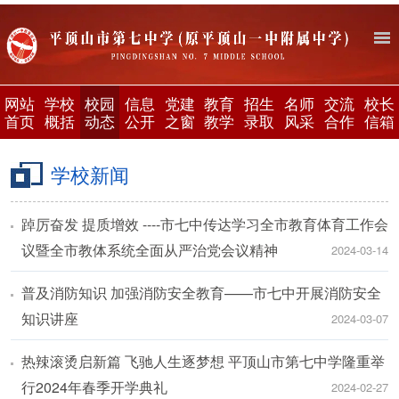
网站
学校
校园
信息
党建
教育
招生
名师
交流
校长
首页
概括
动态
公开
之窗
教学
录取
风采
合作
信箱
学校新闻
踔厉奋发 提质增效 ----市七中传达学习全市教育体育工作会
议暨全市教体系统全面从严治党会议精神
2024-03-14
普及消防知识 加强消防安全教育——市七中开展消防安全
知识讲座
2024-03-07
热辣滚烫启新篇 飞驰人生逐梦想 平顶山市第七中学隆重举
行2024年春季开学典礼
2024-02-27